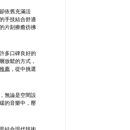
卻依舊充滿活
的手技結合舒適
的片刻療癒彷彿
許多口碑良好的
層放鬆的方式，
推薦
，從中挑選
，無論是空間設
緩的音樂中，壓
是結合現代技術