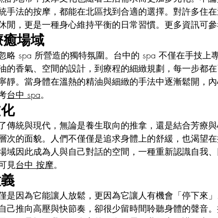
統手法的按摩，都能在北區找到合適的選擇。對許多住在
休閒，更是一種身心維持平衡的日常習慣。更多資訊可參
的療癒場域
略 spa 所營造的獨特氛圍。台中的 spa 不僅在手技
油的香氣、空間的設計，到療程的細緻規劃，每一步都在
寧靜。當身體在溫熱的精油與細緻的手法中逐漸鬆開，內
考
台中 spa
。
文化
了傳統與現代，無論是養生取向的推拿，還是結合芳療與
層次的面貌。人們不僅僅是追求身體上的舒緩，也渴望在
場域因此成為人與自己對話的空間，一種重新認識自我、
可見
台中 按摩
。
意義
僅是因為它能讓人放鬆，更因為它讓人有機會「停下來」
自己推向高壓與快節奏，卻很少留時間聆聽身體的聲音。